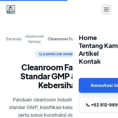
Home
cleanroom
Beranda
/
/
Cleanroom Farmasi: Standar GMP & Kelas Kebersihan
farmasi
Tentang Kam
Artikel
CLEANROOM FARMASI
Kontak
Cleanroom Farmasi:
Standar GMP & Kelas
Kebersihan
Konsultasi G
Panduan cleanroom industri farmasi sesuai
📞 +62 812-989
standar GMP, klasifikasi kelas kebersihan ISO,
serta solusi konstruksi dan HVAC dari