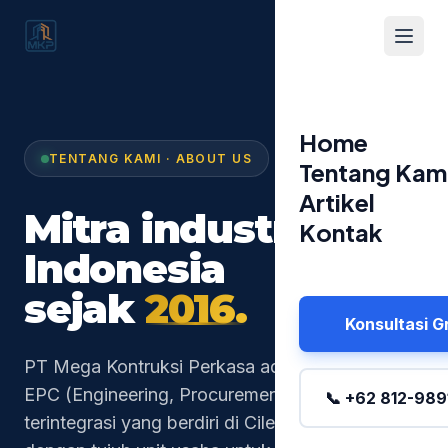
Home
TENTANG KAMI · ABOUT US
Tentang Kam
Artikel
Mitra industri
Kontak
Indonesia
sejak
2016.
Konsultasi G
PT Mega Kontruksi Perkasa adalah perusahaan
EPC (Engineering, Procurement, Construction)
📞 +62 812-989
terintegrasi yang berdiri di Cileungsi, Bogor,