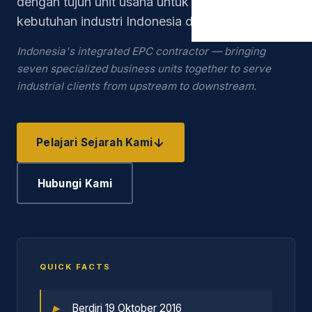
dengan tujuh unit usaha untuk melayani
kebutuhan industri Indonesia dari hulu ke hilir.
Indonesia's integrated EPC contractor — bringing
seven specialized business units together to serve
industrial clients from upstream to downstream.
Pelajari Sejarah Kami
Hubungi Kami
QUICK FACTS
▸
Berdiri 19 Oktober 2016