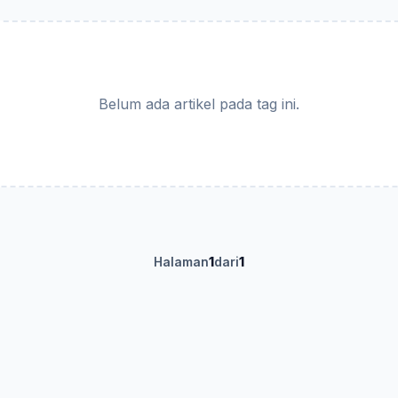
Belum ada artikel pada tag ini.
Halaman
1
dari
1