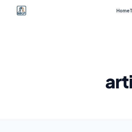
Home
art