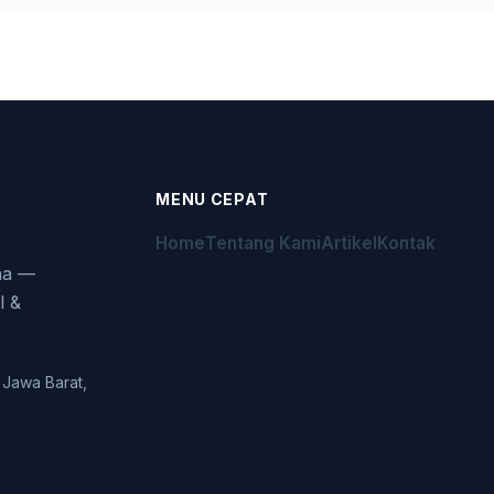
MENU CEPAT
Home
Tentang Kami
Artikel
Kontak
aha —
l &
 Jawa Barat,