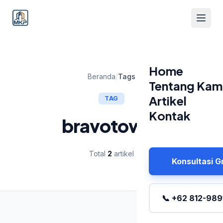
Home
Beranda
/
Tags
Tentang Kam
Artikel
TAG
Kontak
bravotower
Total
2
artikel
Konsultasi G
📞 +62 812-989