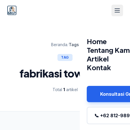
Home
Beranda
/
Tags
Tentang Kam
Artikel
TAG
Kontak
fabrikasi tower bts
Total
1
artikel
Konsultasi G
📞 +62 812-989