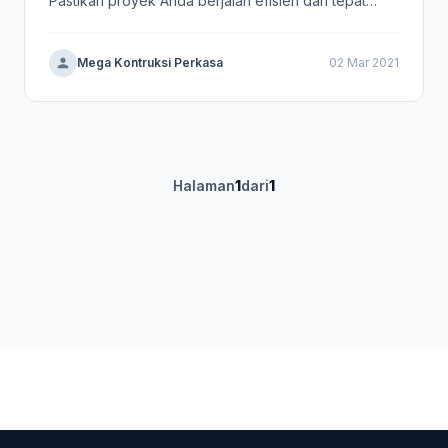
Pastikan proyek Anda berjalan efisien dan tepat
waktu.
Mega Kontruksi Perkasa
02 Mar 2021
Halaman
1
dari
1