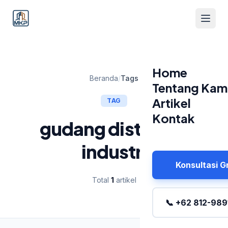
Home
Beranda
/
Tags
Tentang Kam
Artikel
TAG
Kontak
gudang distribusi
industri
Konsultasi G
Total
1
artikel
📞 +62 812-989