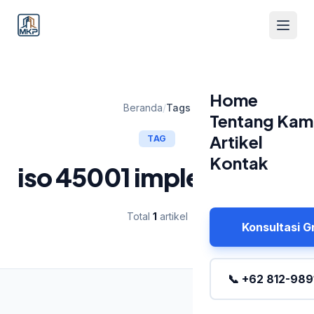
Home
Beranda
/
Tags
Tentang Kam
Artikel
TAG
Kontak
iso 45001 implementasi
Total
1
artikel
Konsultasi G
📞 +62 812-989