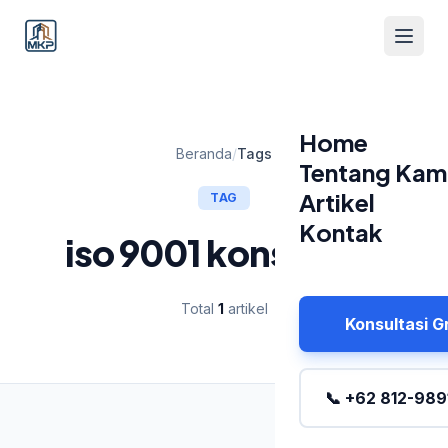
Home
Beranda
/
Tags
Tentang Kam
Artikel
TAG
Kontak
iso 9001 konstruksi
Total
1
artikel
Konsultasi G
📞 +62 812-989