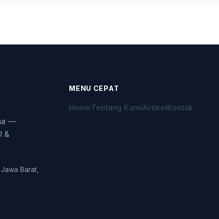
MENU CEPAT
Home
Tentang Kami
Artikel
Kontak
aha —
l &
 Jawa Barat,