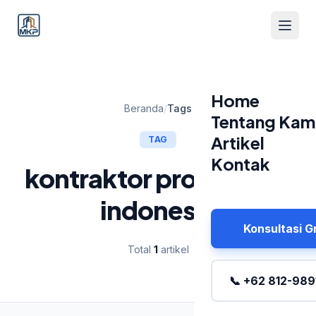
Home
Beranda
/
Tags
Tentang Kam
Artikel
TAG
Kontak
kontraktor profesional
indonesia
Konsultasi G
Total
1
artikel
📞 +62 812-989