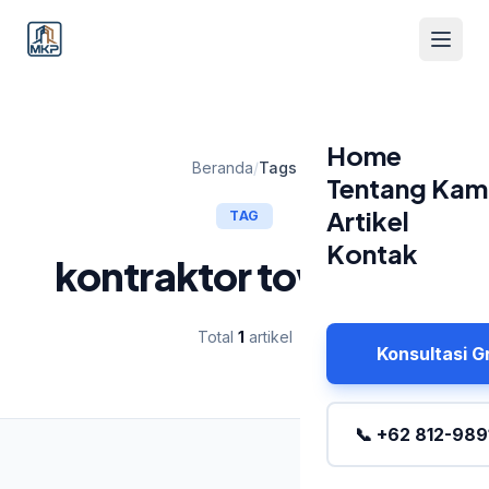
Home
Beranda
/
Tags
Tentang Kam
Artikel
TAG
Kontak
kontraktor tower bts
Total
1
artikel
Konsultasi G
📞 +62 812-989