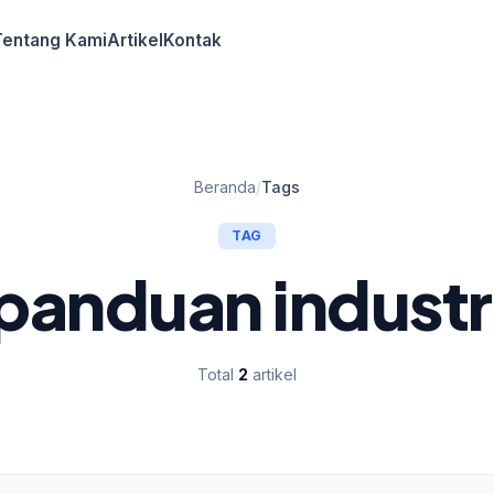
Tentang Kami
Artikel
Kontak
Beranda
/
Tags
TAG
panduan industr
Total
2
artikel