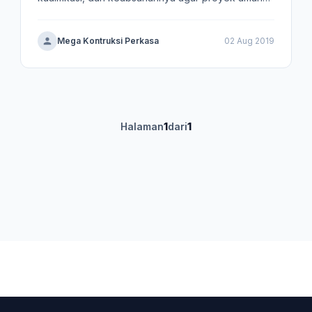
dan legal.
Mega Kontruksi Perkasa
02 Aug 2019
Halaman
1
dari
1