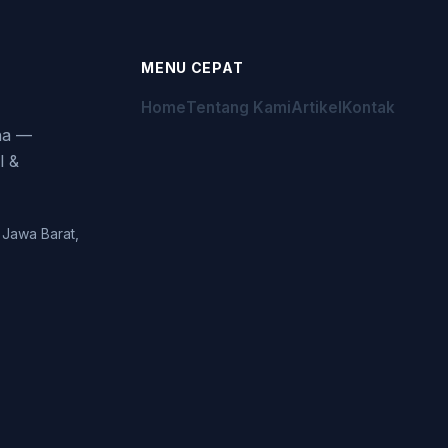
MENU CEPAT
Home
Tentang Kami
Artikel
Kontak
aha —
l &
 Jawa Barat,