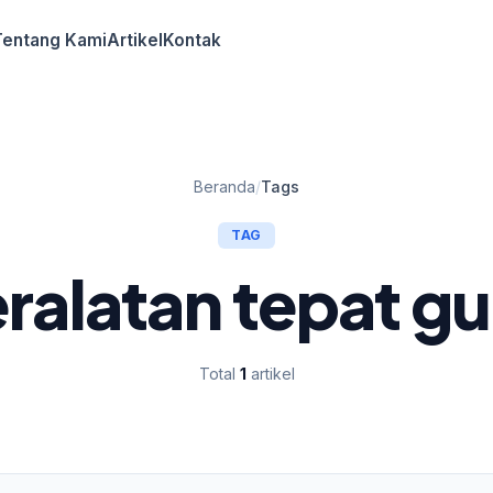
Tentang Kami
Artikel
Kontak
Beranda
/
Tags
TAG
ralatan tepat g
Total
1
artikel