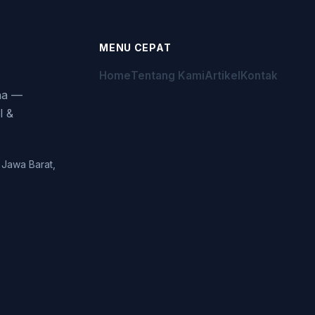
MENU CEPAT
Home
Tentang Kami
Artikel
Kontak
aha —
l &
 Jawa Barat,