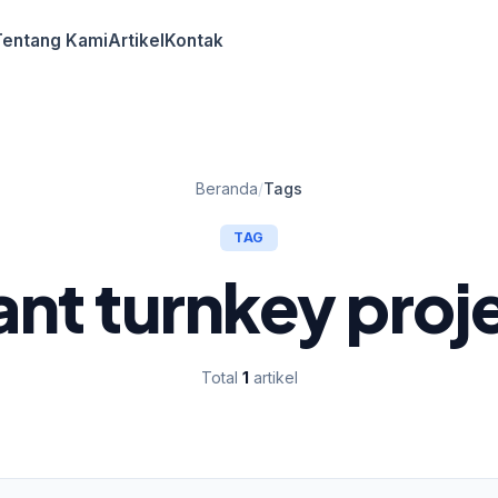
Tentang Kami
Artikel
Kontak
Beranda
/
Tags
TAG
ant turnkey proj
Total
1
artikel