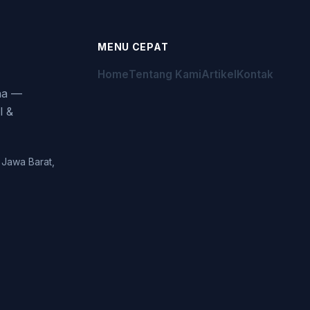
MENU CEPAT
Home
Tentang Kami
Artikel
Kontak
aha —
l &
 Jawa Barat,