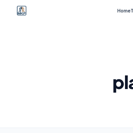
Home
pl