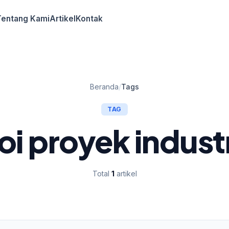
Tentang Kami
Artikel
Kontak
Beranda
/
Tags
TAG
oi proyek indust
Total
1
artikel