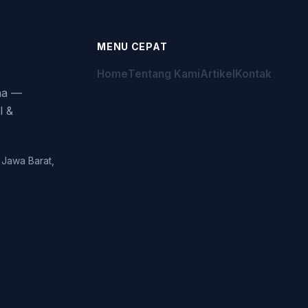
MENU CEPAT
Home
Tentang Kami
Artikel
Kontak
aha —
l &
 Jawa Barat,