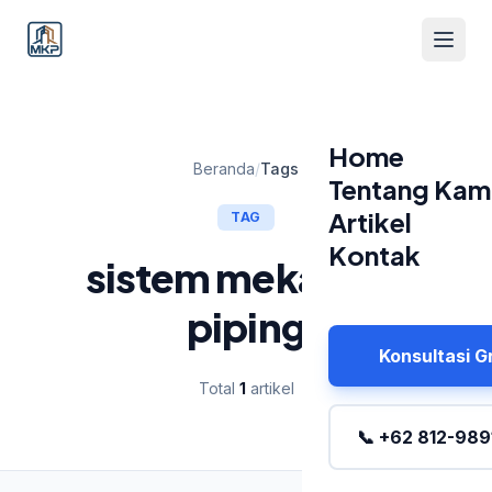
Home
Beranda
/
Tags
Tentang Kam
Artikel
TAG
Kontak
sistem mekanikal
piping
Konsultasi G
Total
1
artikel
📞 +62 812-989