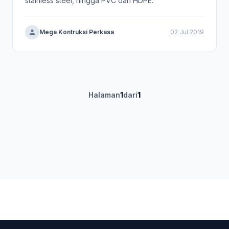
stainless steel, hingga PVC dan HDPE.
Mega Kontruksi Perkasa
02 Jul 2019
Halaman
1
dari
1