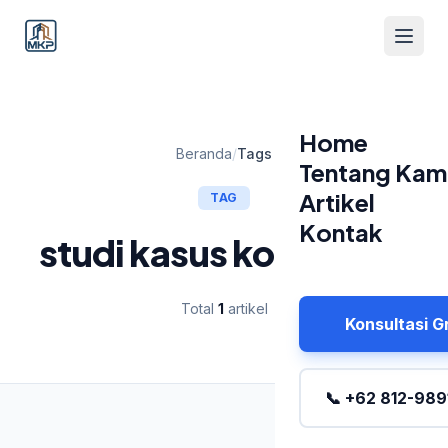
Home
Beranda
/
Tags
Tentang Kam
Artikel
TAG
Kontak
studi kasus konstruksi
Total
1
artikel
Konsultasi G
📞 +62 812-989