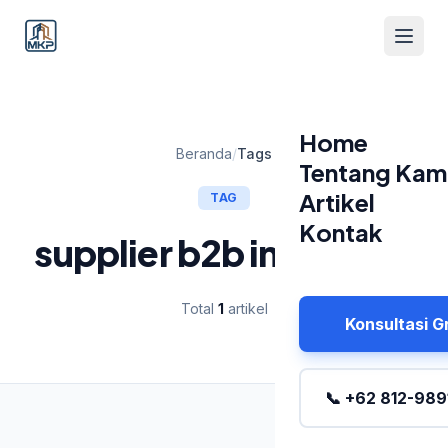
Home
Beranda
/
Tags
Tentang Kam
Artikel
TAG
Kontak
supplier b2b indonesia
Total
1
artikel
Konsultasi G
📞 +62 812-989