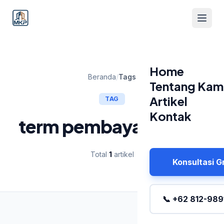
Home
Beranda
/
Tags
Tentang Kam
Artikel
TAG
Kontak
term pembayaran b2b
Total
1
artikel
Konsultasi G
📞 +62 812-989