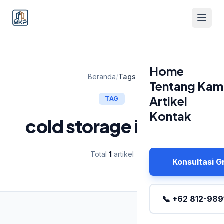
Home
Beranda
/
Tags
Tentang Kam
Artikel
TAG
Kontak
cold storage industri
Total
1
artikel
Konsultasi G
📞 +62 812-989