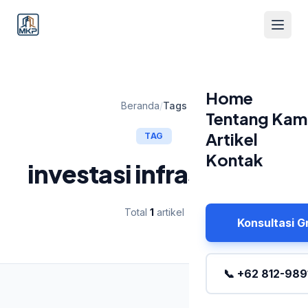
Home
Beranda
/
Tags
Tentang Kam
Artikel
TAG
Kontak
investasi infrastruktur
Total
1
artikel
Konsultasi G
📞 +62 812-989