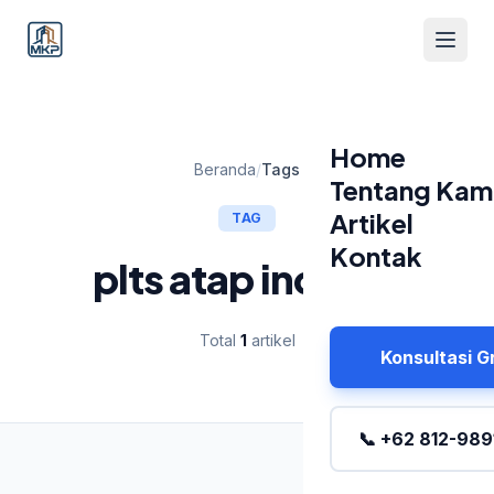
Home
Beranda
/
Tags
Tentang Kam
Artikel
TAG
Kontak
plts atap industri
Total
1
artikel
Konsultasi G
📞 +62 812-989