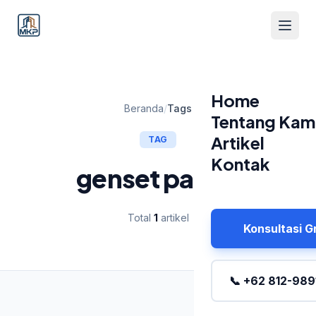
Home
Beranda
/
Tags
Tentang Kam
Artikel
TAG
Kontak
genset pabrik
Total
1
artikel
Konsultasi G
📞 +62 812-989