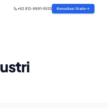
+62 812-9891-5533
Konsultasi Gratis
ustri