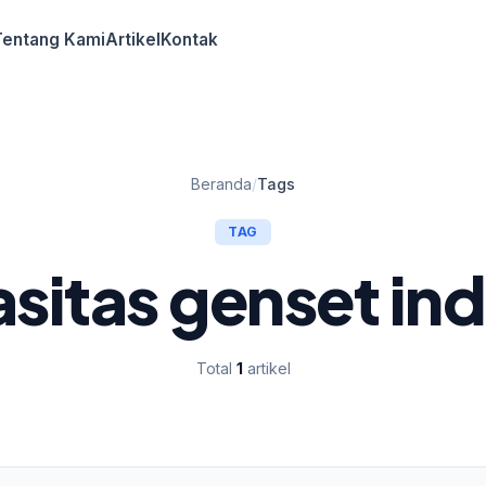
Tentang Kami
Artikel
Kontak
Beranda
/
Tags
TAG
sitas genset ind
Total
1
artikel