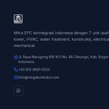
Mitra EPC terintegrasi Indonesia dengan 7 unit us
tower, HVAC, water treatment, konstruksi, electrica
mechanical.
Jl. Raya Narogong KM 16.5 No. 88 Cileungsi, Kab. Bogor
Indonesia
+62 812-9891-5533
info@megakontruksi.com