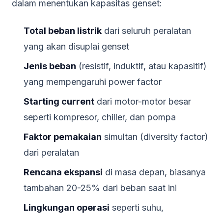
dalam menentukan kapasitas genset:
Total beban listrik
dari seluruh peralatan
yang akan disuplai genset
Jenis beban
(resistif, induktif, atau kapasitif)
yang mempengaruhi power factor
Starting current
dari motor-motor besar
seperti kompresor, chiller, dan pompa
Faktor pemakaian
simultan (diversity factor)
dari peralatan
Rencana ekspansi
di masa depan, biasanya
tambahan 20-25% dari beban saat ini
Lingkungan operasi
seperti suhu,