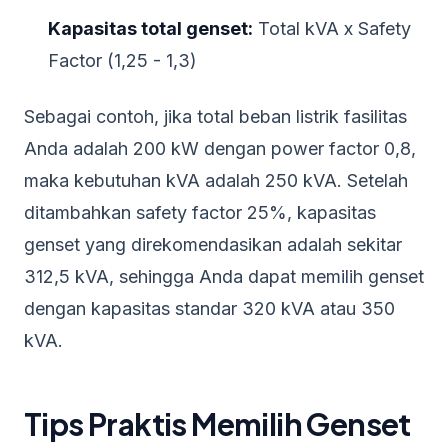
Kapasitas total genset:
Total kVA x Safety
Factor (1,25 - 1,3)
Sebagai contoh, jika total beban listrik fasilitas
Anda adalah 200 kW dengan power factor 0,8,
maka kebutuhan kVA adalah 250 kVA. Setelah
ditambahkan safety factor 25%, kapasitas
genset yang direkomendasikan adalah sekitar
312,5 kVA, sehingga Anda dapat memilih genset
dengan kapasitas standar 320 kVA atau 350
kVA.
Tips Praktis Memilih Genset