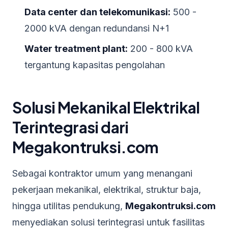
Data center dan telekomunikasi:
500 -
2000 kVA dengan redundansi N+1
Water treatment plant:
200 - 800 kVA
tergantung kapasitas pengolahan
Solusi Mekanikal Elektrikal
Terintegrasi dari
Megakontruksi.com
Sebagai kontraktor umum yang menangani
pekerjaan mekanikal, elektrikal, struktur baja,
hingga utilitas pendukung,
Megakontruksi.com
menyediakan solusi terintegrasi untuk fasilitas