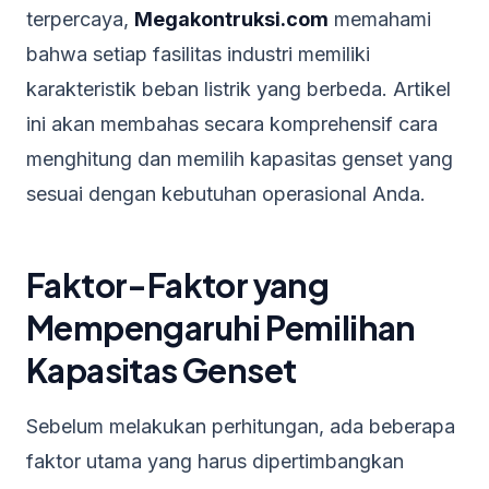
terpercaya,
Megakontruksi.com
memahami
bahwa setiap fasilitas industri memiliki
karakteristik beban listrik yang berbeda. Artikel
ini akan membahas secara komprehensif cara
menghitung dan memilih kapasitas genset yang
sesuai dengan kebutuhan operasional Anda.
Faktor-Faktor yang
Mempengaruhi Pemilihan
Kapasitas Genset
Sebelum melakukan perhitungan, ada beberapa
faktor utama yang harus dipertimbangkan