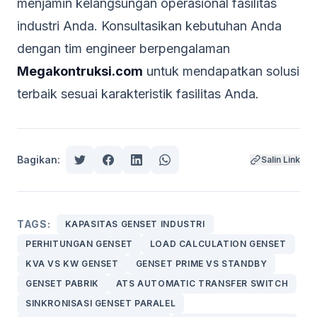
menjamin kelangsungan operasional fasilitas
industri Anda. Konsultasikan kebutuhan Anda
dengan tim engineer berpengalaman
Megakontruksi.com
untuk mendapatkan solusi
terbaik sesuai karakteristik fasilitas Anda.
Bagikan:
Salin Link
TAGS:
KAPASITAS GENSET INDUSTRI
PERHITUNGAN GENSET
LOAD CALCULATION GENSET
KVA VS KW GENSET
GENSET PRIME VS STANDBY
GENSET PABRIK
ATS AUTOMATIC TRANSFER SWITCH
SINKRONISASI GENSET PARALEL