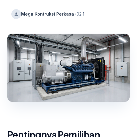
Mega Kontruksi Perkasa
•
02 May 2017
•
2 min read
Pentingnya Pemilihan