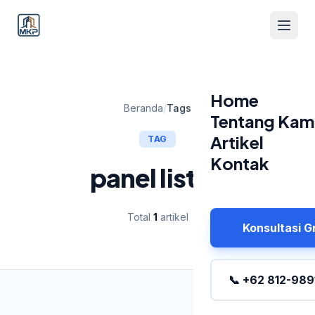
Home
Beranda
/
Tags
Tentang Kam
Artikel
TAG
Kontak
panel listrik
Total
1
artikel
Konsultasi G
📞 +62 812-989