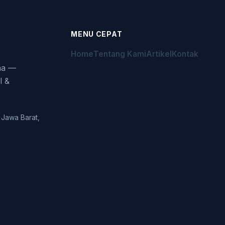
MENU CEPAT
Home
Tentang Kami
Artikel
Kontak
aha —
l &
 Jawa Barat,