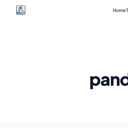
Home
pand